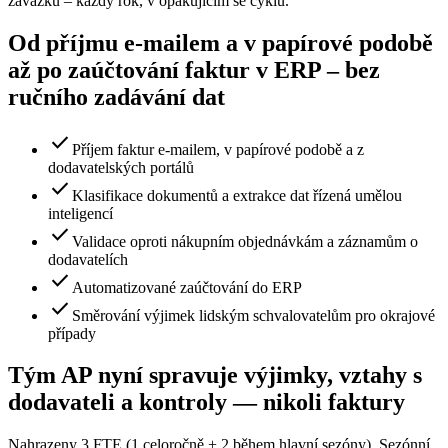
závazků – každý rok, v opakujícím se cyklu.
Od příjmu e-mailem a v papírové podobě
až po zaúčtování faktur v ERP – bez
ručního zadávání dat
check
Příjem faktur e-mailem, v papírové podobě a z
dodavatelských portálů
check
Klasifikace dokumentů a extrakce dat řízená umělou
inteligencí
check
Validace oproti nákupním objednávkám a záznamům o
dodavatelích
check
Automatizované zaúčtování do ERP
check
Směrování výjimek lidským schvalovatelům pro okrajové
případy
Tým AP nyní spravuje výjimky, vztahy s
dodavateli a kontroly — nikoli faktury
Nahrazeny 3 FTE (1 celoročně + 2 během hlavní sezóny). Sezónní