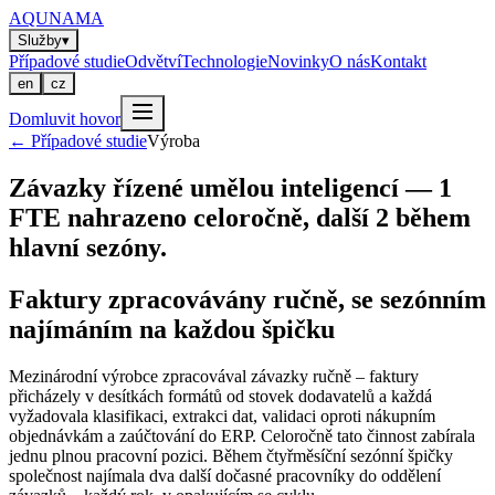
AQUNAMA
Služby
▾
Případové studie
Odvětví
Technologie
Novinky
O nás
Kontakt
en
cz
Domluvit hovor
←
Případové studie
Výroba
Závazky řízené umělou inteligencí — 1
FTE nahrazeno celoročně, další 2 během
hlavní sezóny.
Faktury zpracovávány ručně, se sezónním
najímáním na každou špičku
Mezinárodní výrobce zpracovával závazky ručně – faktury
přicházely v desítkách formátů od stovek dodavatelů a každá
vyžadovala klasifikaci, extrakci dat, validaci oproti nákupním
objednávkám a zaúčtování do ERP. Celoročně tato činnost zabírala
jednu plnou pracovní pozici. Během čtyřměsíční sezónní špičky
společnost najímala dva další dočasné pracovníky do oddělení