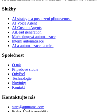
Služby
AI strategie a posouzení připravenosti
AI Voice Agent
AI Custom Agents
AiLead generation
Marketingová automatizace
Interní automatizace
AI a automatizace na míru
Společnost
O nás
Případové studie
Odvětví
Technologie
Novinky
Kontakt
Kontaktujte nás
start@aqunama.com
Praha, Česká republika