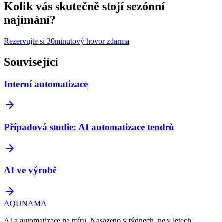
Kolik vás skutečně stojí sezónní
najímání?
Rezervujte si 30minutový hovor zdarma
Související
Interní automatizace
arrow_forward
Případová studie: AI automatizace tendrů
arrow_forward
AI ve výrobě
arrow_forward
AQUNAMA
AI a automatizace na míru. Nasazeno v týdnech, ne v letech.