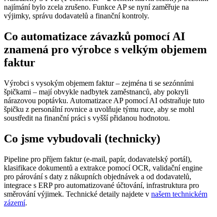
najímání bylo zcela zrušeno. Funkce AP se nyní zaměřuje na
výjimky, správu dodavatelů a finanční kontroly.
Co automatizace závazků pomocí AI
znamená pro výrobce s velkým objemem
faktur
Výrobci s vysokým objemem faktur – zejména ti se sezónními
špičkami – mají obvykle nadbytek zaměstnanců, aby pokryli
nárazovou poptávku. Automatizace AP pomocí AI odstraňuje tuto
špičku z personální rovnice a uvolňuje týmu ruce, aby se mohl
soustředit na finanční práci s vyšší přidanou hodnotou.
Co jsme vybudovali (technicky)
Pipeline pro příjem faktur (e-mail, papír, dodavatelský portál),
klasifikace dokumentů a extrakce pomocí OCR, validační engine
pro párování s daty z nákupních objednávek a od dodavatelů,
integrace s ERP pro automatizované účtování, infrastruktura pro
směrování výjimek. Technické detaily najdete v
našem technickém
zázemí
.