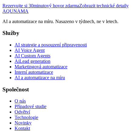
Rezervujte si 30minutový hovor zdarma
Zobrazit technické detaily
AQUNAMA
AI a automatizace na míru. Nasazeno v týdnech, ne v letech.
Služby
AI strategie a posouzení připravenosti
AI Voice Agent
AI Custom Agents
AiLead generation
Marketingová automatizace
Interní automatizace
AI a automatizace na míru
Společnost
O nás
Případové studie
Odvětví
Technologie
Novinky
Kontakt