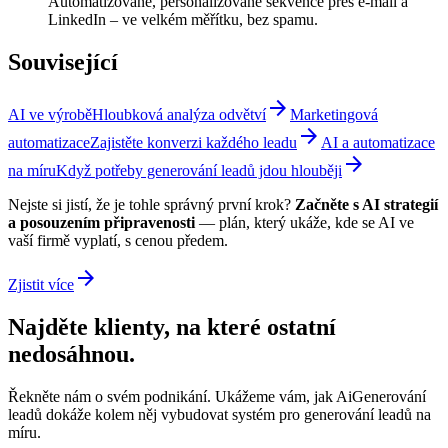
Automatizované, personalizované sekvence přes e-mail a
LinkedIn – ve velkém měřítku, bez spamu.
Související
arrow_forward
AI ve výrobě
Hloubková analýza odvětví
Marketingová
arrow_forward
automatizace
Zajistěte konverzi každého leadu
AI a automatizace
arrow_forward
na míru
Když potřeby generování leadů jdou hlouběji
Nejste si jistí, že je tohle správný první krok?
Začněte s AI strategií
a posouzením připravenosti
— plán, který ukáže, kde se AI ve
vaší firmě vyplatí, s cenou předem.
arrow_forward
Zjistit více
Najděte klienty, na které ostatní
nedosáhnou.
Řekněte nám o svém podnikání. Ukážeme vám, jak AiGenerování
leadů dokáže kolem něj vybudovat systém pro generování leadů na
míru.