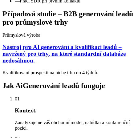
—
Práci SDR při prvním kontaktu
Případová studie – B2B generování leadů
pro průmyslové trhy
Průmyslová výroba
Nástroj pro AI generování a kvalifikaci leadů –
navržený pro trhy, na které standardní databáze
nedosáhnou.
Kvalifikovaní prospekti na niche trhu do 4 týdnů.
Jak AiGenerování leadů funguje
01
Kontext.
Zanalyzujeme váš obchodní model, nabídku a konkurenční
pozici.