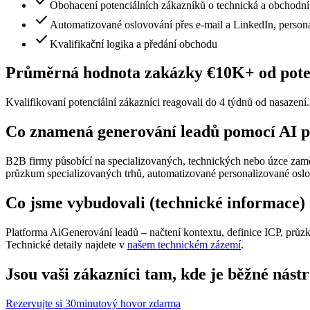
check
Obohacení potenciálních zákazníků o technická a obchodní
check
Automatizované oslovování přes e-mail a LinkedIn, person
check
Kvalifikační logika a předání obchodu
Průměrná hodnota zakázky €10K+ od poten
Kvalifikovaní potenciální zákazníci reagovali do 4 týdnů od nasazení
Co znamená generování leadů pomocí AI pr
B2B firmy působící na specializovaných, technických nebo úzce zaměř
průzkum specializovaných trhů, automatizované personalizované osl
Co jsme vybudovali (technické informace)
Platforma AiGenerování leadů – načtení kontextu, definice ICP, průz
Technické detaily najdete v
našem technickém zázemí
.
Jsou vaši zákazníci tam, kde je běžné nást
Rezervujte si 30minutový hovor zdarma