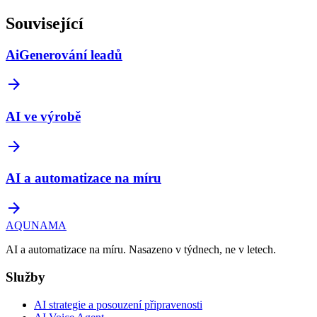
Související
AiGenerování leadů
arrow_forward
AI ve výrobě
arrow_forward
AI a automatizace na míru
arrow_forward
AQUNAMA
AI a automatizace na míru. Nasazeno v týdnech, ne v letech.
Služby
AI strategie a posouzení připravenosti