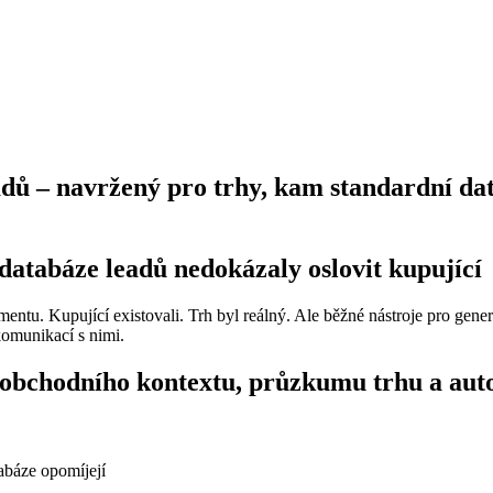
eadů – navržený pro trhy, kam standardní d
databáze leadů nedokázaly oslovit kupující
. Kupující existovali. Trh byl reálný. Ale běžné nástroje pro genero
komunikací s nimi.
 obchodního kontextu, průzkumu trhu a aut
abáze opomíjejí