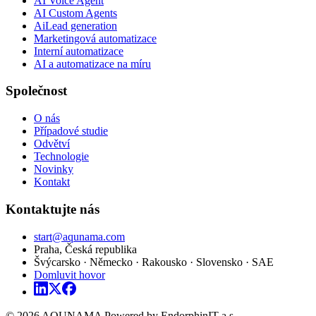
AI Voice Agent
AI Custom Agents
AiLead generation
Marketingová automatizace
Interní automatizace
AI a automatizace na míru
Společnost
O nás
Případové studie
Odvětví
Technologie
Novinky
Kontakt
Kontaktujte nás
start@aqunama.com
Praha, Česká republika
Švýcarsko · Německo · Rakousko · Slovensko · SAE
Domluvit hovor
© 2026 AQUNAMA Powered by EndorphinIT a.s.