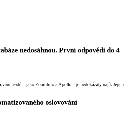
atabáze nedosáhnou. První odpovědi do 4
vání leadů – jako ZoomInfo a Apollo – je nedokázaly najít. Jejich
omatizovaného oslovování