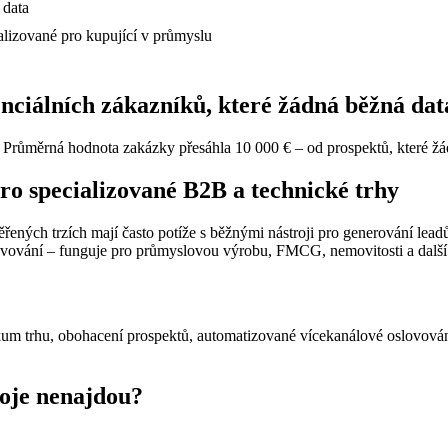
 data
alizované pro kupující v průmyslu
ciálních zákazníků, které žádná běžná dat
. Průměrná hodnota zakázky přesáhla 10 000 € – od prospektů, které žá
o specializované B2B a technické trhy
ených trzích mají často potíže s běžnými nástroji pro generování leadů
ovování – funguje pro průmyslovou výrobu, FMCG, nemovitosti a další
kum trhu, obohacení prospektů, automatizované vícekanálové oslovován
roje nenajdou?