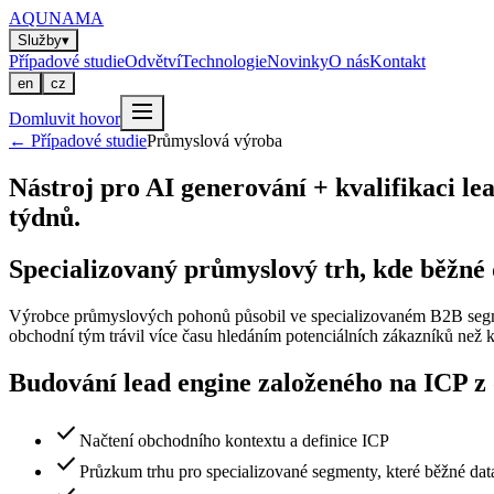
AQUNAMA
Služby
▾
Případové studie
Odvětví
Technologie
Novinky
O nás
Kontakt
en
cz
Domluvit hovor
←
Případové studie
Průmyslová výroba
Nástroj pro AI generování + kvalifikaci l
týdnů.
Specializovaný průmyslový trh, kde běžné 
Výrobce průmyslových pohonů působil ve specializovaném B2B segmentu
obchodní tým trávil více času hledáním potenciálních zákazníků než 
Budování lead engine založeného na ICP z
check
Načtení obchodního kontextu a definice ICP
check
Průzkum trhu pro specializované segmenty, které běžné dat