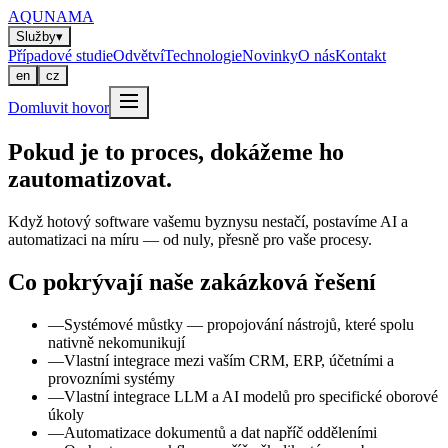
AQUNAMA
Služby
▾
Případové studie
Odvětví
Technologie
Novinky
O nás
Kontakt
en
cz
Domluvit hovor
Pokud je to proces, dokážeme ho
zautomatizovat.
Když hotový software vašemu byznysu nestačí, postavíme AI a
automatizaci na míru — od nuly, přesně pro vaše procesy.
Co pokrývají naše zakázková řešení
—
Systémové můstky — propojování nástrojů, které spolu
nativně nekomunikují
—
Vlastní integrace mezi vaším CRM, ERP, účetními a
provozními systémy
—
Vlastní integrace LLM a AI modelů pro specifické oborové
úkoly
—
Automatizace dokumentů a dat napříč odděleními