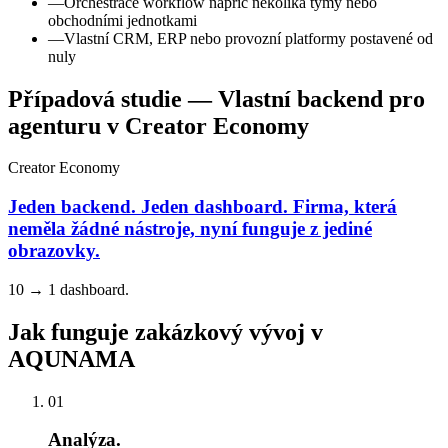
—
Orchestrace workflow napříč několika týmy nebo
obchodními jednotkami
—
Vlastní CRM, ERP nebo provozní platformy postavené od
nuly
Případová studie — Vlastní backend pro
agenturu v Creator Economy
Creator Economy
Jeden backend. Jeden dashboard. Firma, která
neměla žádné nástroje, nyní funguje z jediné
obrazovky.
10 → 1 dashboard.
Jak funguje zakázkový vývoj v
AQUNAMA
01
Analýza.