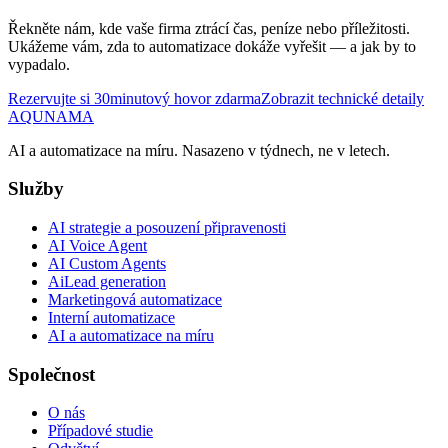
Řekněte nám, kde vaše firma ztrácí čas, peníze nebo příležitosti.
Ukážeme vám, zda to automatizace dokáže vyřešit — a jak by to
vypadalo.
Rezervujte si 30minutový hovor zdarma
Zobrazit technické detaily
AQUNAMA
AI a automatizace na míru. Nasazeno v týdnech, ne v letech.
Služby
AI strategie a posouzení připravenosti
AI Voice Agent
AI Custom Agents
AiLead generation
Marketingová automatizace
Interní automatizace
AI a automatizace na míru
Společnost
O nás
Případové studie