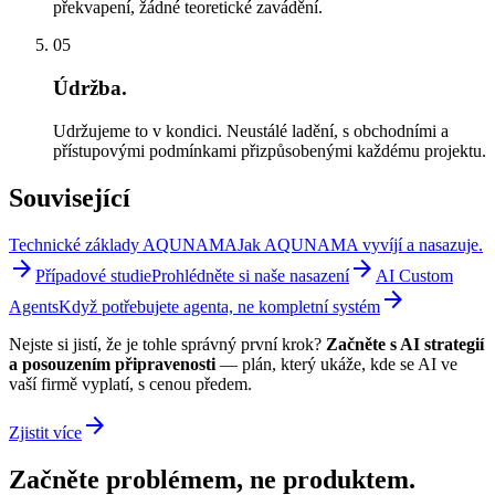
překvapení, žádné teoretické zavádění.
05
Údržba.
Udržujeme to v kondici. Neustálé ladění, s obchodními a
přístupovými podmínkami přizpůsobenými každému projektu.
Související
Technické základy AQUNAMA
Jak AQUNAMA vyvíjí a nasazuje.
arrow_forward
arrow_forward
Případové studie
Prohlédněte si naše nasazení
AI Custom
arrow_forward
Agents
Když potřebujete agenta, ne kompletní systém
Nejste si jistí, že je tohle správný první krok?
Začněte s AI strategií
a posouzením připravenosti
— plán, který ukáže, kde se AI ve
vaší firmě vyplatí, s cenou předem.
arrow_forward
Zjistit více
Začněte problémem, ne produktem.